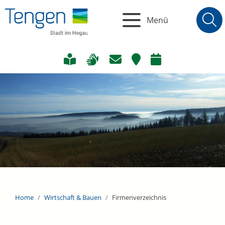
Menü
Home
Wirtschaft & Bauen
Firmenverzeichnis