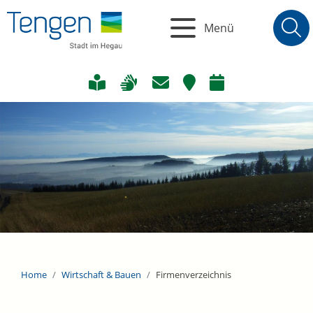
Menü
Home
Wirtschaft & Bauen
Firmenverzeichnis