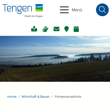
Menü
Home
Wirtschaft & Bauen
Firmenverzeichnis