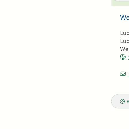
We
Lud
Lud
We