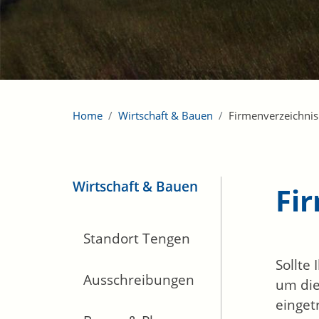
Home
Wirtschaft & Bauen
Firmenverzeichnis
Wirtschaft & Bauen
Fi
Standort Tengen
Sollte
Ausschreibungen
um die
einget