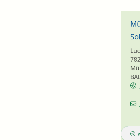
Mü
So
Lud
78
Mün
BA