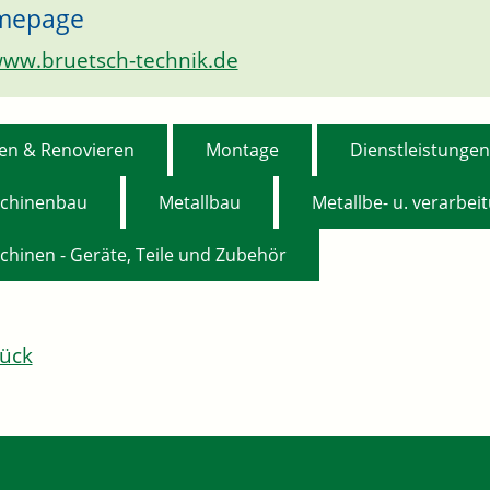
mepage
ww.bruetsch-technik.de
,
,
en & Renovieren
Montage
Dienstleistungen
,
,
chinenbau
Metallbau
Metallbe- u. verarbei
chinen - Geräte, Teile und Zubehör
ück