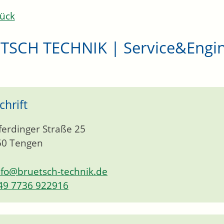
ück
TSCH TECHNIK | Service&Engin
chrift
ferdinger Straße 25
50
Tengen
nfo@bruetsch-technik.de
49 7736 922916