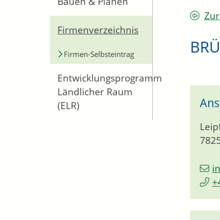
Bauen & Planen
Zur
Firmenverzeichnis
BRÜ
Firmen-Selbsteintrag
Entwicklungsprogramm
Ländlicher Raum
Ans
(ELR)
Leip
782
i
+