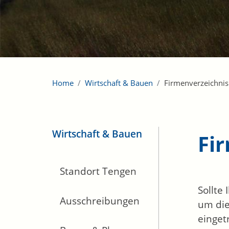
Home
Wirtschaft & Bauen
Firmenverzeichnis
Wirtschaft & Bauen
Fi
Standort Tengen
Sollte
Ausschreibungen
um die
einget