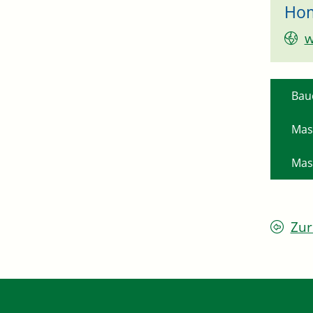
Ho
w
Bau
Mas
Mas
Zur