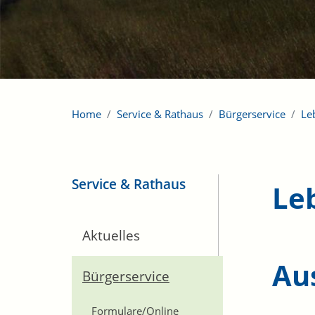
Home
Service & Rathaus
Bürgerservice
Le
Service & Rathaus
Le
Aktuelles
Au
Bürgerservice
Formulare/Online