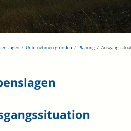
benslagen
Unternehmen gründen
Planung
Ausgangssitua
benslagen
sgangssituation