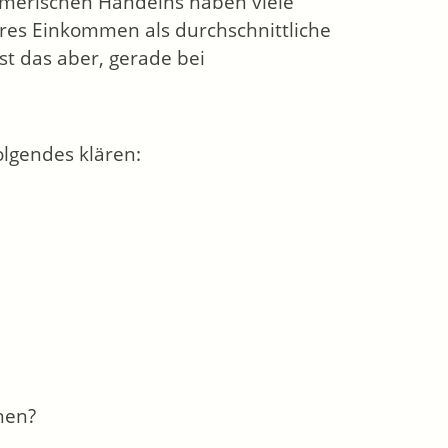
hmerischen Handelns haben viele
es Einkommen als durchschnittliche
st das aber, gerade bei
olgendes klären:
nen?