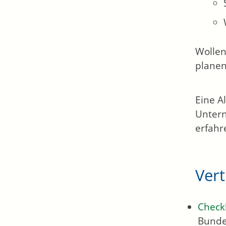
Wollen
planen
Eine A
Untern
erfahr
Ver
Check
Bunde