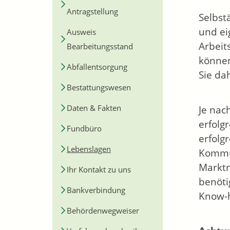
Antragstellung
Selbst
und ei
Ausweis
Arbeit
Bearbeitungsstand
können
Abfallentsorgung
Sie dah
Bestattungswesen
Daten & Fakten
Je nac
erfolg
Fundbüro
erfolgr
Lebenslagen
Kommun
Markt
Ihr Kontakt zu uns
benöti
Bankverbindung
Know-
Behördenwegweiser