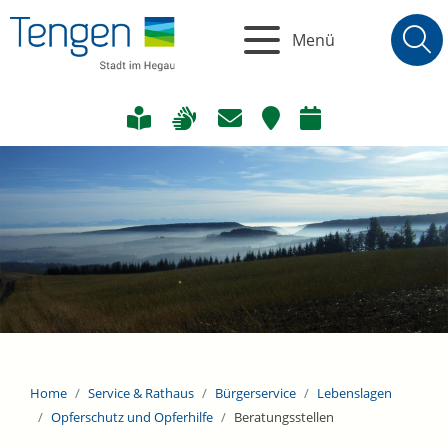
Menü
Home
Service & Rathaus
Bürgerservice
Lebenslagen
Opferschutz und Opferhilfe
Beratungsstellen