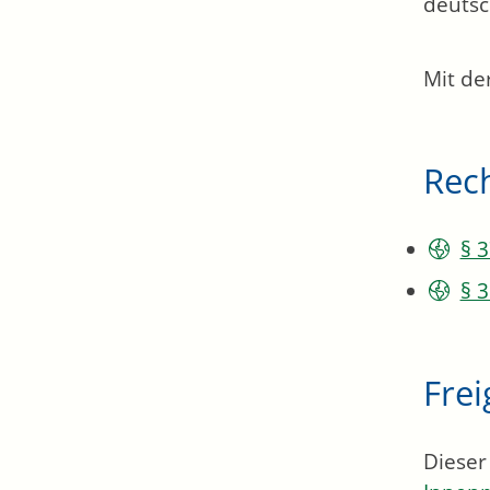
deutsc
Mit de
Rec
§ 
§ 3
Fre
Dieser