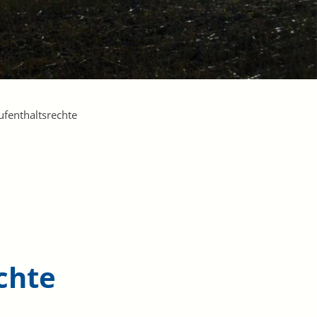
fenthaltsrechte
chte