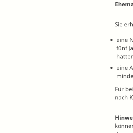
Ehemal
Sie er
eine N
fünf 
hatten
eine A
minde
Für be
nach K
Hinwei
können