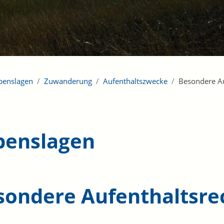
benslagen
Zuwanderung
Aufenthaltszwecke
Besondere Au
benslagen
sondere Aufenthaltsre