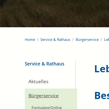
Home
Service & Rathaus
Bürgerservice
Le
Service & Rathaus
Le
Aktuelles
Be
Bürgerservice
Formulare/Online