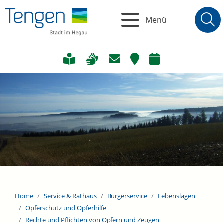
Menü
Home
Service & Rathaus
Bürgerservice
Lebenslagen
Opferschutz und Opferhilfe
Rechte und Pflichten von Opfern und Zeugen