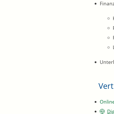
Finan
Unter
Ver
Onlin
Di