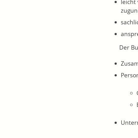
leicht
zugun
sachli
anspre
Der Bu
Zusa
Perso
Unter