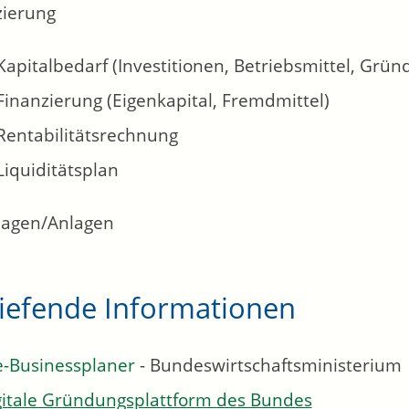
zierung
Kapitalbedarf (Investitionen, Betriebsmittel, Grü
Finanzierung (Eigenkapital, Fremdmittel)
Rentabilitätsrechnung
Liquiditätsplan
lagen/Anlagen
tiefende Informationen
e-Businessplaner
- Bundeswirtschaftsministerium
gitale Gründungsplattform des Bundes