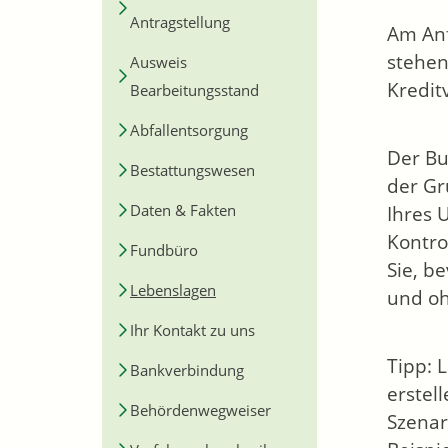
Antragstellung
Am Anf
stehen
Ausweis
Kredit
Bearbeitungsstand
Abfallentsorgung
Der Bu
Bestattungswesen
der Gr
Daten & Fakten
Ihres 
Kontro
Fundbüro
Sie, b
Lebenslagen
und oh
Ihr Kontakt zu uns
Tipp: 
Bankverbindung
erstell
Behördenwegweiser
Szenar