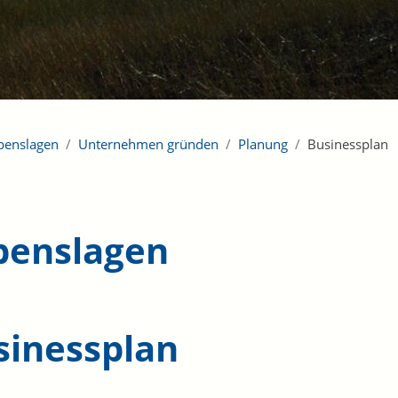
benslagen
Unternehmen gründen
Planung
Businessplan
benslagen
sinessplan