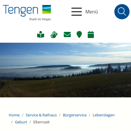
Menü
Home
Service & Rathaus
Bürgerservice
Lebenslagen
Geburt
Elternzeit