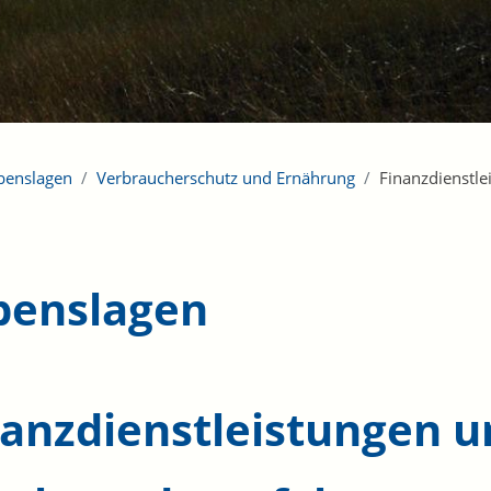
benslagen
Verbraucherschutz und Ernährung
Finanzdienstl
benslagen
nanzdienstleistungen u