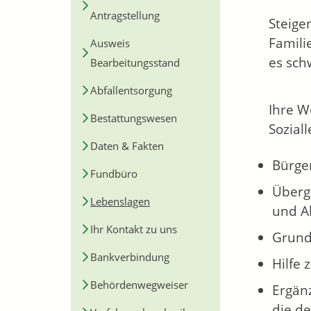
Antragstellung
Steige
Famili
Ausweis
es sch
Bearbeitungsstand
Abfallentsorgung
Ihre W
Bestattungswesen
Sozial
Daten & Fakten
Bürge
Fundbüro
Überg
Lebenslagen
und A
Ihr Kontakt zu uns
Grund
Bankverbindung
Hilfe
Behördenwegweiser
Ergänz
die d