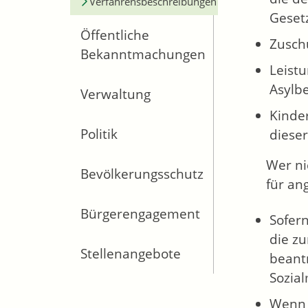
Verfahrensbeschreibungen
Gesetz
Öffentliche
Zusch
Bekanntmachungen
Leist
Asylb
Verwaltung
Kinde
Politik
diese
Wer ni
Bevölkerungsschutz
für an
Bürgerengagement
Sofer
die z
Stellenangebote
beantr
Sozia
Wenn 