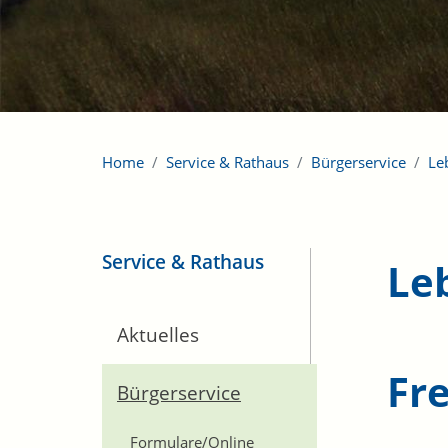
Home
Service & Rathaus
Bürgerservice
Le
Service & Rathaus
Le
Aktuelles
Fre
Bürgerservice
Formulare/Online