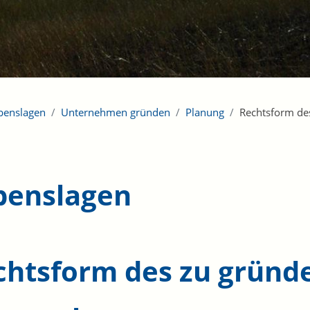
benslagen
Unternehmen gründen
Planung
Rechtsform d
benslagen
chtsform des zu gründ