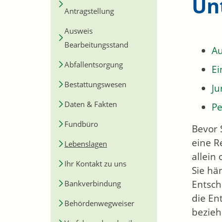
Un
Antragstellung
Ausweis
Bearbeitungsstand
Au
Abfallentsorgung
E
Bestattungswesen
Ju
Daten & Fakten
Pe
Fundbüro
Bevor 
eine R
Lebenslagen
allein
Ihr Kontakt zu uns
Sie hä
Entsch
Bankverbindung
die En
Behördenwegweiser
bezieh