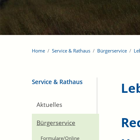
Home
Service & Rathaus
Bürgerservice
Le
Service & Rathaus
Le
Aktuelles
Re
Bürgerservice
Formulare/Online