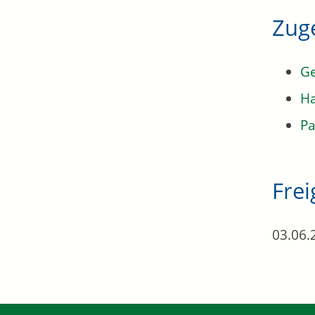
Zug
G
Ha
Pa
Fre
03.06.