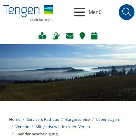
Menü
Home
Service & Rathaus
Bürgerservice
Lebenslagen
Vereine
Mitgliedschaft in einem Verein
Spendenbescheinigung