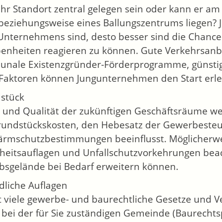
hr Standort zentral gelegen sein oder kann er am
beziehungsweise eines Ballungszentrums liegen? J
Unternehmens sind, desto besser sind die Chancen
enheiten reagieren zu können. Gute Verkehrsanb
nale Existenzgründer-Förderprogramme, günsti
 Faktoren können Jungunternehmen den Start erle
stück
 und Qualität der zukünftigen Geschäftsräume w
rundstückskosten, den Hebesatz der Gewerbesteue
ärmschutzbestimmungen beeinflusst. Möglicherw
heitsauflagen und Unfallschutzvorkehrungen beach
ebsgelände bei Bedarf erweitern können.
dliche Auflagen
t viele gewerbe- und baurechtliche Gesetze und V
 bei der für Sie zuständigen Gemeinde (Baurechts