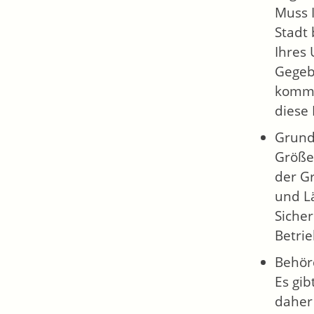
Muss I
Stadt 
Ihres 
Gegeb
kommu
diese
Grund
Größe
der G
und L
Sicher
Betri
Behör
Es gib
daher