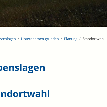
benslagen
Unternehmen gründen
Planung
Standortwahl
benslagen
andortwahl