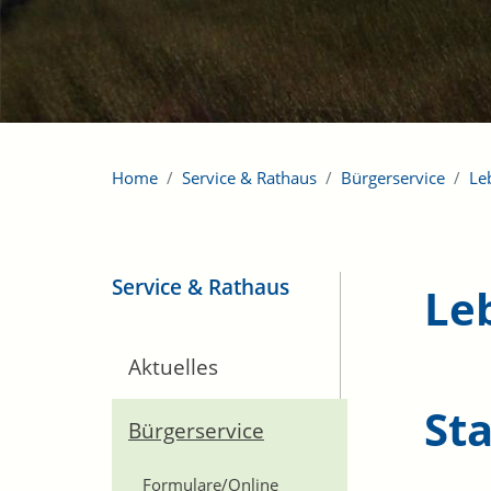
Home
Service & Rathaus
Bürgerservice
Le
Service & Rathaus
Le
Aktuelles
St
Bürgerservice
Formulare/Online