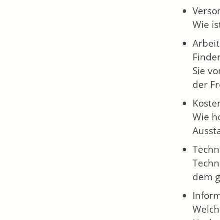
Verso
Wie is
Arbeit
Finden
Sie vo
der Fr
Koste
Wie ho
Aussta
Techn
Techno
dem ge
Infor
Welch