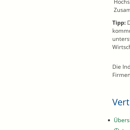
Hochs
Zusam
Tipp:
D
kommun
unters
Wirtsc
Die In
Firmen
Ver
Übers