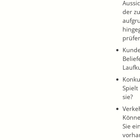
Aussi
der zu
aufgr
hinge
prüfe
Kund
Belie
Laufk
Konku
Spielt
sie?
Verke
Könne
Sie e
vorha