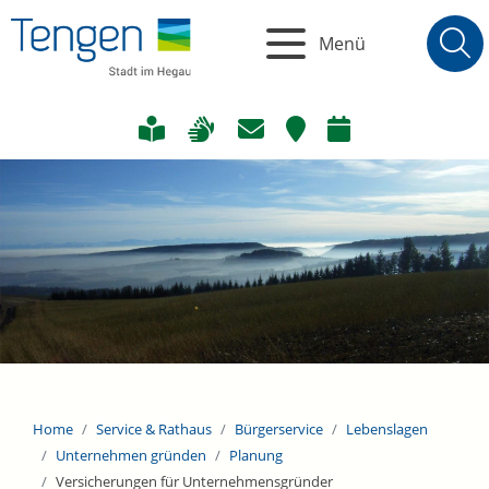
Menü
Home
Service & Rathaus
Bürgerservice
Lebenslagen
Unternehmen gründen
Planung
Versicherungen für Unternehmensgründer