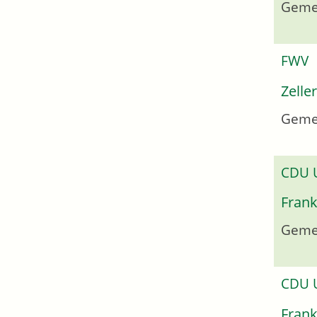
Geme
FWV
Zelle
Gemei
CDU
Frank
Geme
CDU
Frank