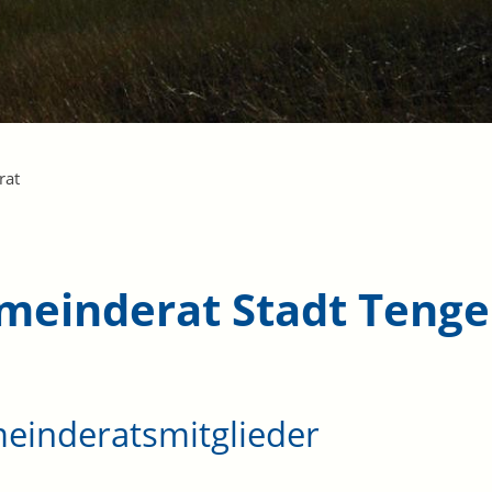
rat
meinderat Stadt Teng
einderatsmitglieder