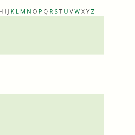
H
I
J
K
L
M
N
O
P
Q
R
S
T
U
V
W
X
Y
Z