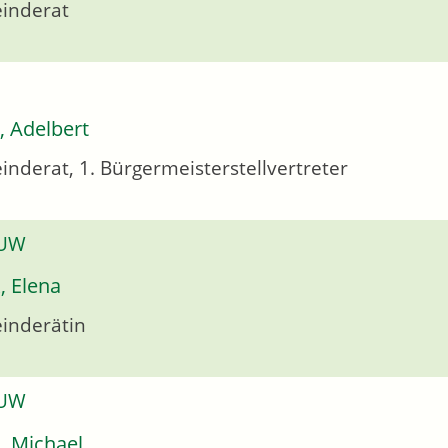
inderat
r, Adelbert
nderat, 1. Bürgermeisterstellvertreter
 UW
, Elena
inderätin
 UW
, Michael