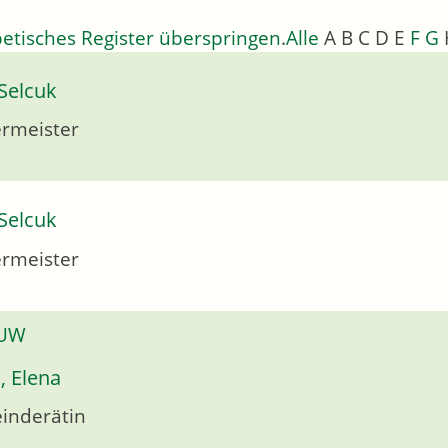
etisches Register überspringen
.
Alle
A
B
C
D
E
F
G
Selcuk
rmeister
Selcuk
rmeister
 UW
, Elena
inderätin