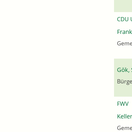
CDU
Frank
Geme
Gök, 
Bürge
FWV
Kelle
Geme