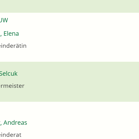
 UW
, Elena
inderätin
Selcuk
rmeister
r, Andreas
inderat