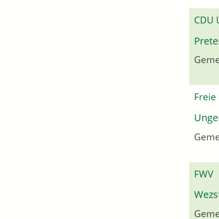
CDU
Prete
Gemei
Freie
Unger
Geme
FWV
Wezs
Gemei