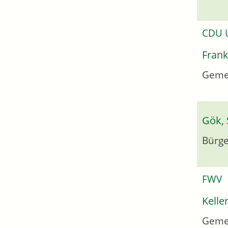
CDU
Frank
Geme
Gök, 
Bürge
FWV
Kelle
Geme