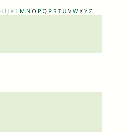
H
I
J
K
L
M
N
O
P
Q
R
S
T
U
V
W
X
Y
Z