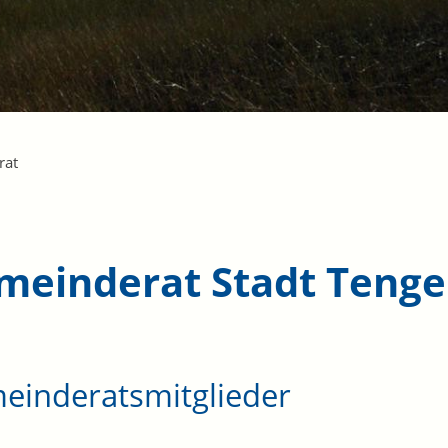
rat
meinderat Stadt Teng
einderatsmitglieder