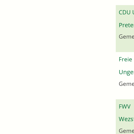
CDU
Prete
Gemei
Freie
Unger
Geme
FWV
Wezs
Gemei