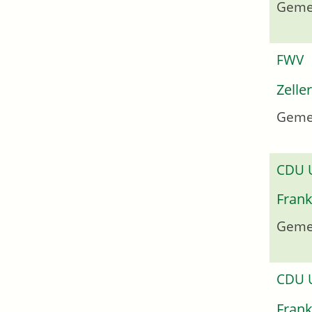
Geme
FWV
Zelle
Gemei
CDU
Frank
Geme
CDU
Frank