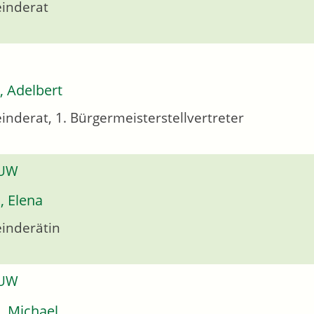
inderat
r, Adelbert
nderat, 1. Bürgermeisterstellvertreter
 UW
, Elena
inderätin
 UW
, Michael