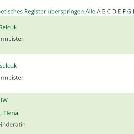
etisches Register überspringen
.
Alle
A
B
C
D
E
F
G
Selcuk
rmeister
Selcuk
rmeister
 UW
, Elena
inderätin