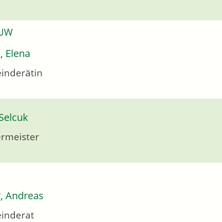
 UW
, Elena
inderätin
Selcuk
rmeister
r, Andreas
inderat