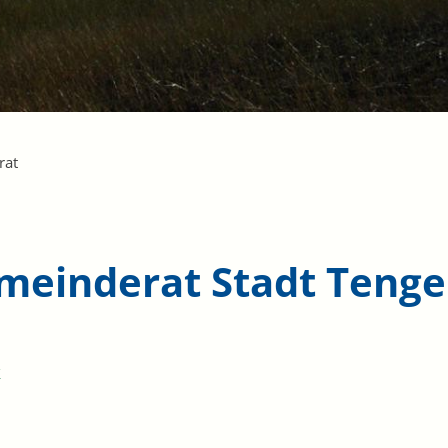
rat
meinderat Stadt Teng
k