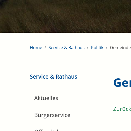
Home
Service & Rathaus
Politik
Gemeinde
Service & Rathaus
Ge
Aktuelles
Zurüc
Bürgerservice