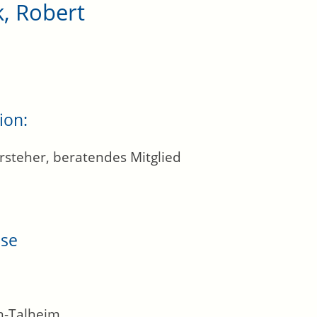
, Robert
ion:
rsteher, beratendes Mitglied
sse
n-Talheim