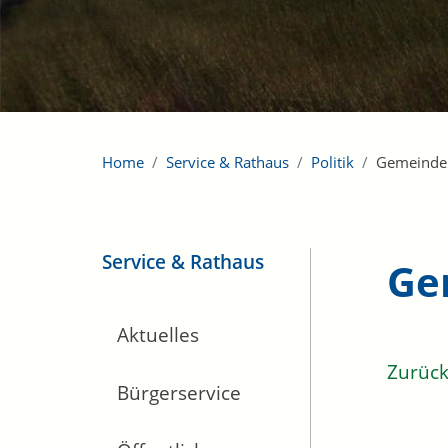
Home
Service & Rathaus
Politik
Gemeinde
Service & Rathaus
Ge
Aktuelles
Zurüc
Bürgerservice