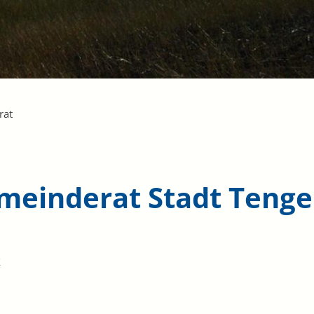
rat
meinderat Stadt Teng
k