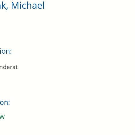
k, Michael
ion:
nderat
ion:
UW