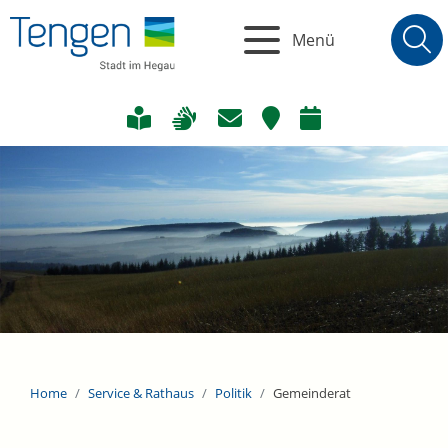
Menü
Home
Service & Rathaus
Politik
Gemeinderat