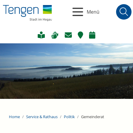
Menü
Home
Service & Rathaus
Politik
Gemeinderat