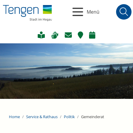
Menü
Home
Service & Rathaus
Politik
Gemeinderat