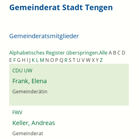
Gemeinderat Stadt Tengen
Gemeinderatsmitglieder
Alphabetisches Register überspringen
.
Alle
A
B
C
D
E
F
G
H
I
J
K
L
M
N
O
P
Q
R
S
T
U
V
W
X
Y
Z
CDU UW
Frank, Elena
Gemeinderätin
FWV
Keller, Andreas
Gemeinderat