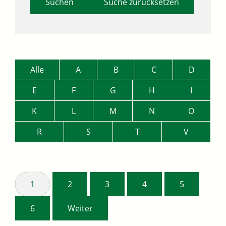
Suche zurücksetzen
Alle
A
B
C
D
E
F
G
H
I
K
L
M
N
O
R
S
T
V
1
2
3
4
5
6
Weiter