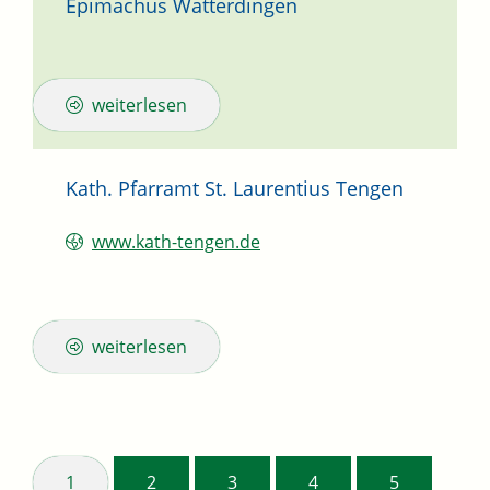
Epimachus Watterdingen
weiterlesen
Kath. Pfarramt St. Laurentius Tengen
www.kath-tengen.de
weiterlesen
1
2
3
4
5