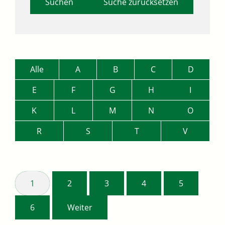
Suche zurücksetzen
Alle
A
B
C
D
E
F
G
H
I
K
L
M
N
O
R
S
T
V
1
2
3
4
5
6
Weiter