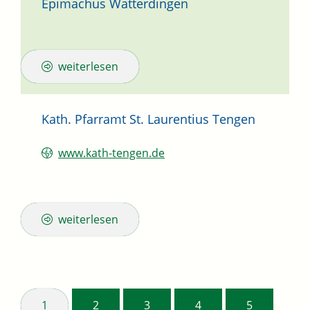
Epimachus Watterdingen
weiterlesen
Kath. Pfarramt St. Laurentius Tengen
www.kath-tengen.de
weiterlesen
1
2
3
4
5