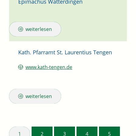
Epimachus Watterdingen
weiterlesen
Kath. Pfarramt St. Laurentius Tengen
www.kath-tengen.de
weiterlesen
1
2
3
4
5