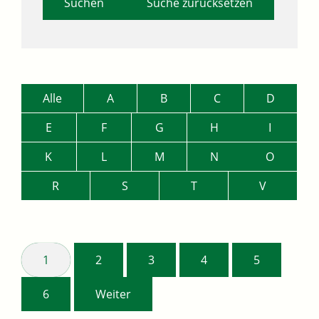
Suche zurücksetzen
Alle
A
B
C
D
E
F
G
H
I
K
L
M
N
O
R
S
T
V
1
2
3
4
5
6
Weiter