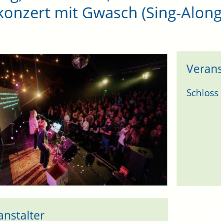
onzert mit Gwasch (Sing-Along
Verans
Schloss
anstalter