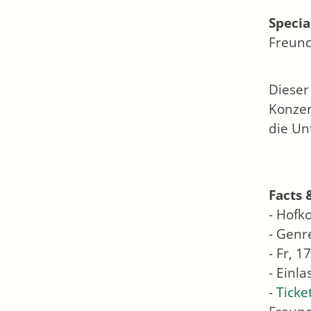
Specia
Freund
Dieser
Konzer
die Un
Facts 
- Hofk
- Genre
- Fr, 1
- Einl
-
Ticke