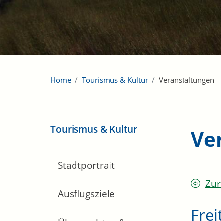
Home
Tourismus & Kultur
Veranstaltungen
Tourismus & Kultur
Ve
Stadtportrait
Zur
Ausflugsziele
Frei