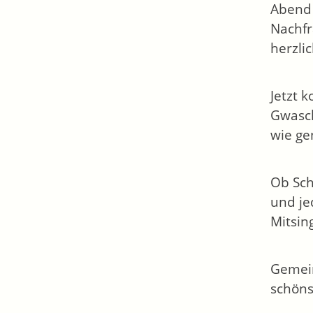
Abend 
Nachfr
herzli
Jetzt 
Gwasch
wie ge
Ob Sch
und je
Mitsing
Gemein
schöns