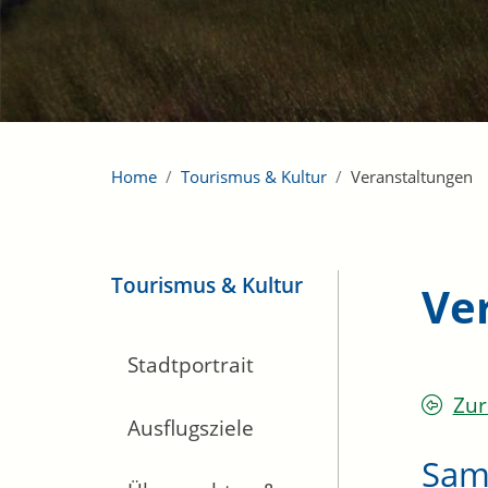
Home
Tourismus & Kultur
Veranstaltungen
Tourismus & Kultur
Ve
Stadtportrait
Zur
Ausflugsziele
Sam