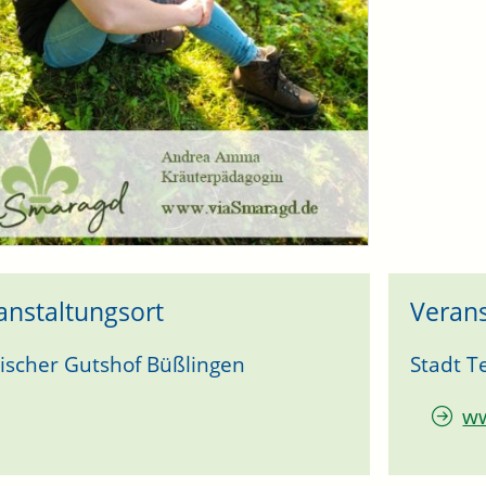
anstaltungsort
Verans
scher Gutshof Büßlingen
Stadt T
w