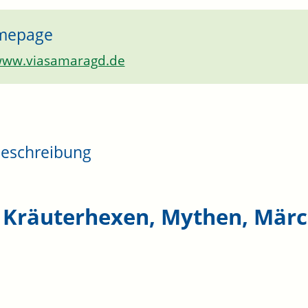
mepage
ww.viasamaragd.de
eschreibung
 Kräuterhexen, Mythen, Mär