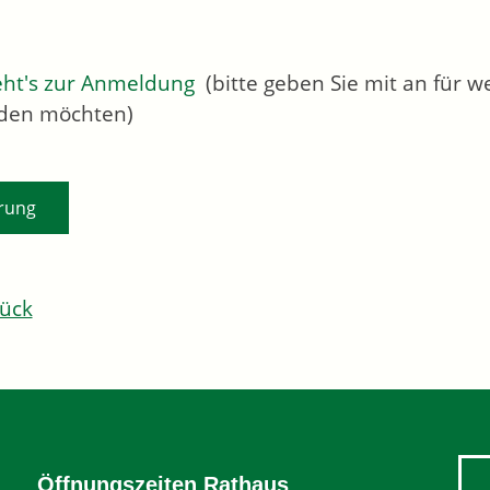
eht's zur Anmeldung
(bitte geben Sie mit an für 
den möchten)
rung
ück
Öffnungszeiten Rathaus