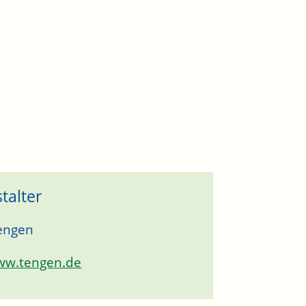
talter
engen
ww.tengen.de