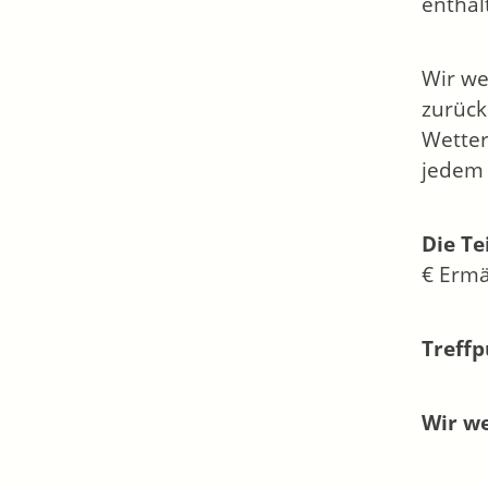
enthal
Wir we
zurück
Wetter
jedem 
Die Te
€ Ermä
Treffp
Wir we