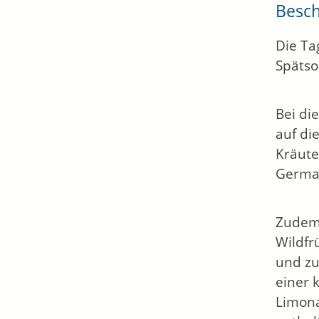
Besc
Die Ta
Spätso
Bei di
auf di
Kräute
Germa
Zudem 
Wildfr
und zu
einer 
Limon