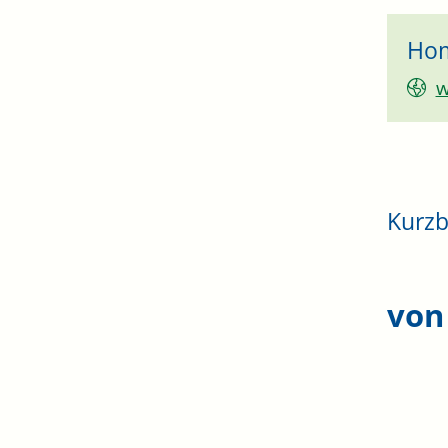
Ho
w
Kurzb
von