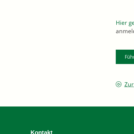
Hier g
anmel
Füh
Zur
Kontakt