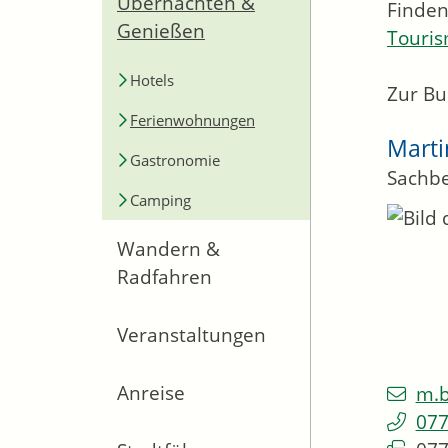
Übernachten &
Finden
Genießen
Touri
Hotels
Zur Bu
Ferienwohnungen
Marti
Gastronomie
Sachbe
Camping
Wandern &
Radfahren
Veranstaltungen
Anreise
m.b
077