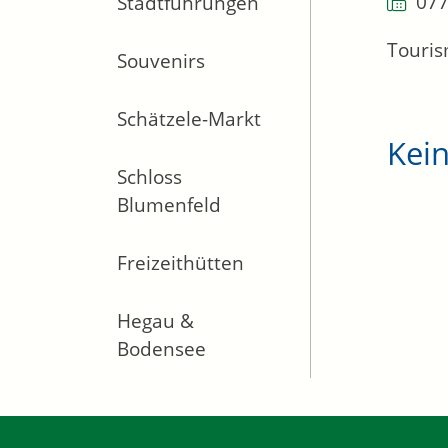
077
Stadtführungen
Touris
Souvenirs
Schätzele-Markt
Kei
Schloss
Blumenfeld
Freizeithütten
Hegau &
Bodensee