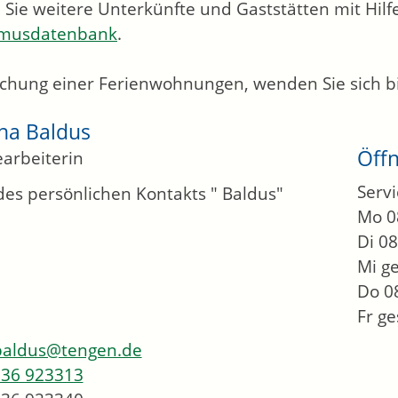
 Sie weitere Unterkünfte und Gaststätten mit Hil
smusdatenbank
.
chung einer Ferienwohnungen, wenden Sie sich bitt
na
Baldus
Öff
arbeiterin
Servi
Mo
0
Di
08
Mi
g
Do
0
Fr
ge
aldus@tengen.de
36 923313