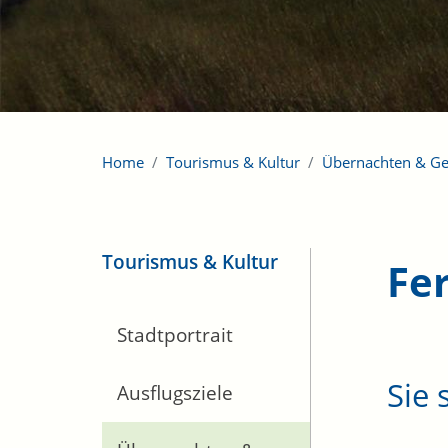
Home
Tourismus & Kultur
Übernachten & G
Tourismus & Kultur
Fe
Stadtportrait
Sie
Ausflugsziele