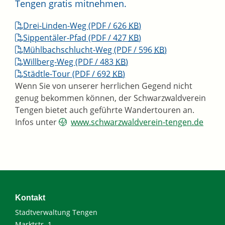
Tengen gratis mitnehmen.
Drei-Linden-Weg
(PDF / 626
KB
)
Sippentäler-Pfad
(PDF / 427
KB
)
Mühlbachschlucht-Weg
(PDF / 596
KB
)
Willberg-Weg
(PDF / 483
KB
)
Städtle-Tour
(PDF / 692
KB
)
Wenn Sie von unserer herrlichen Gegend nicht
genug bekommen können, der Schwarzwaldverein
Tengen bietet auch geführte Wandertouren an.
Infos unter
www.schwarzwaldverein-tengen.de
Kontakt
Stadtverwaltung Tengen
Marktstr. 1