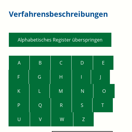
Verfahrensbeschreibungen
Alphabetisches Register überspringen
A
B
C
D
E
F
G
H
I
J
K
L
M
N
O
P
Q
R
S
T
U
V
W
Z