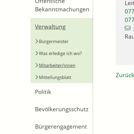
Öffentliche
Lei
Bekanntmachungen
07
07
Verwaltung
Ra
Bürgermeister
Was erledige ich wo?
Mitarbeiter/innen
Zurüc
Mitteilungsblatt
Politik
Bevölkerungsschutz
Bürgerengagement