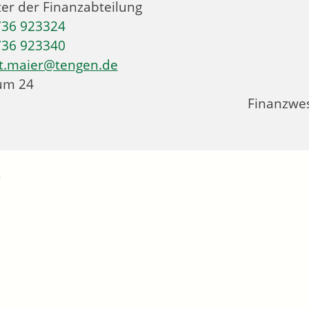
ter der Finanzabteilung
736 923324
736 923340
t.maier@tengen.de
um
24
Finanzwe
k