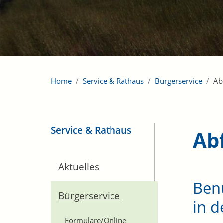
Home
Service & Rathaus
Bürgerservice
Ab
Service & Rathaus
Ab
Aktuelles
Benu
Bürgerservice
in 
Formulare/Online