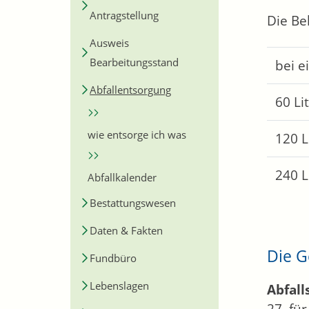
Antragstellung
Die Be
Ausweis
Bearbeitungsstand
bei e
Abfallentsorgung
60 Li
wie entsorge ich was
120 L
240 L
Abfallkalender
Bestattungswesen
Daten & Fakten
Die G
Fundbüro
Lebenslagen
Abfall