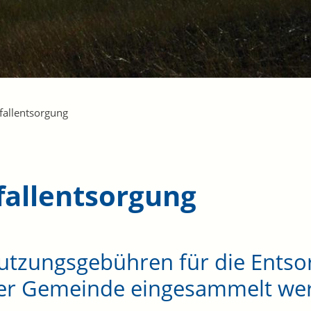
fallentsorgung
fallentsorgung
tzungsgebühren für die Entsor
der Gemeinde eingesammelt we