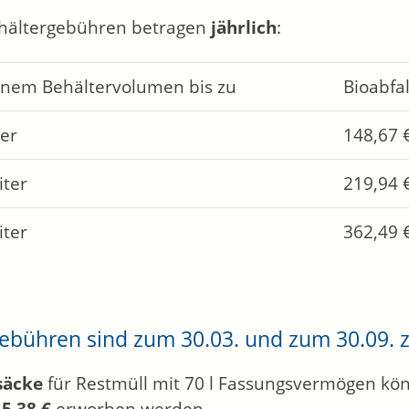
hältergebühren betragen
jährlich
:
inem Behältervolumen bis zu
Bioabfa
ter
148,67 
iter
219,94 
iter
362,49 
ebühren sind zum 30.03. und zum 30.09. zu
säcke
für Restmüll mit 70 l Fassungsvermögen kö