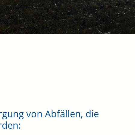
gung von Abfällen, die
rden: