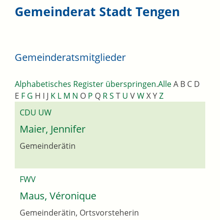
Gemeinderat Stadt Tengen
Gemeinderatsmitglieder
Alphabetisches Register überspringen
.
Alle
A
B
C
D
E
F
G
H
I
J
K
L
M
N
O
P
Q
R
S
T
U
V
W
X
Y
Z
CDU UW
Maier, Jennifer
Gemeinderätin
FWV
Maus, Véronique
Gemeinderätin, Ortsvorsteherin