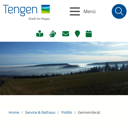
Menü
Home
Service & Rathaus
Politik
Gemeinderat