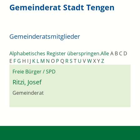
Gemeinderat Stadt Tengen
Gemeinderatsmitglieder
Alphabetisches Register überspringen
.
Alle
A
B
C
D
E
F
G
H
I
J
K
L
M
N
O
P
Q
R
S
T
U
V
W
X
Y
Z
Freie Bürger / SPD
Ritzi, Josef
Gemeinderat