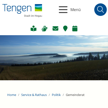
Menü
Home
Service & Rathaus
Politik
Gemeinderat