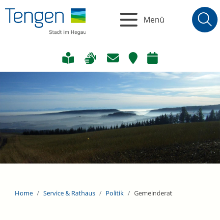
Menü
Home
Service & Rathaus
Politik
Gemeinderat