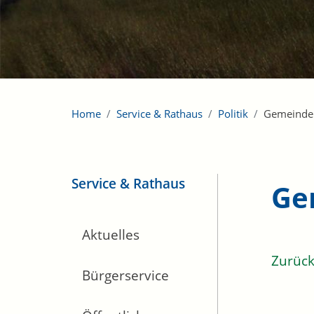
Home
Service & Rathaus
Politik
Gemeinde
Service & Rathaus
Ge
Aktuelles
Zurüc
Bürgerservice