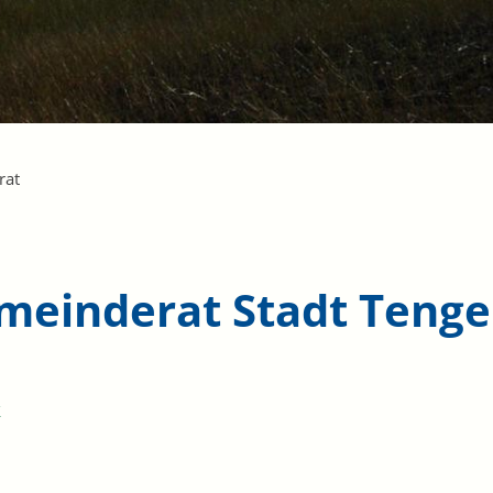
rat
meinderat Stadt Teng
k