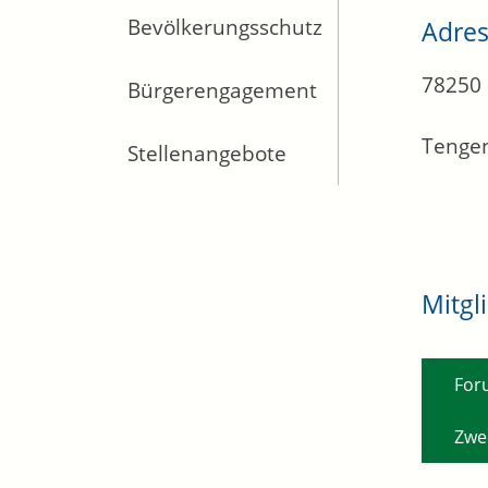
Bevölkerungsschutz
Adre
78250
Bürgerengagement
Tenge
Stellenangebote
Mitgl
For
Zwe