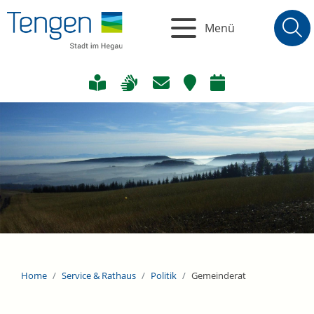
Menü
Home
Service & Rathaus
Politik
Gemeinderat