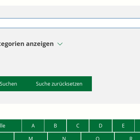
tegorien anzeigen
Suche zurücksetzen
lle
A
B
C
D
E
M
N
O
R