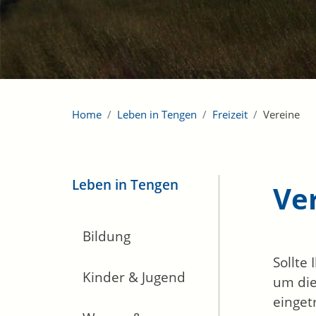
Home
Leben in Tengen
Freizeit
Vereine
Leben in Tengen
Ve
Bildung
Sollte
Kinder & Jugend
um die
einget