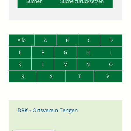
Suche zurücksetzen
Alle
A
B
C
D
E
F
G
H
I
K
L
M
N
O
R
S
T
V
DRK - Ortsverein Tengen