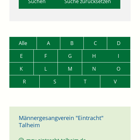
Suche zurücksetzen
Alle
A
B
C
D
E
F
G
H
I
K
L
M
N
O
R
S
T
V
Männergesangverein "Eintracht"
Talheim