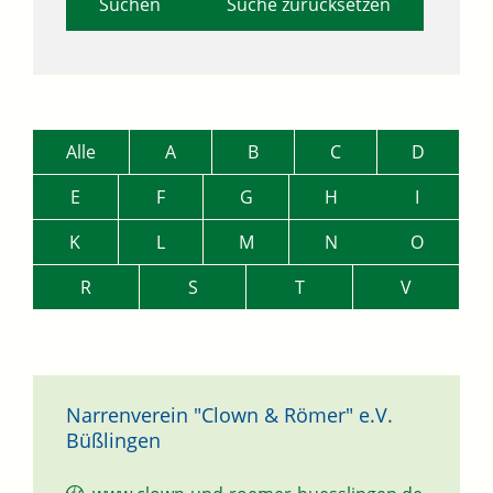
Suche zurücksetzen
Alle
A
B
C
D
E
F
G
H
I
K
L
M
N
O
R
S
T
V
Narrenverein "Clown & Römer" e.V.
Büßlingen