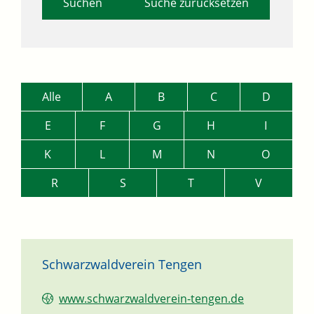
Suche zurücksetzen
Alle
A
B
C
D
E
F
G
H
I
K
L
M
N
O
R
S
T
V
Schwarzwaldverein Tengen
www.schwarzwaldverein-tengen.de