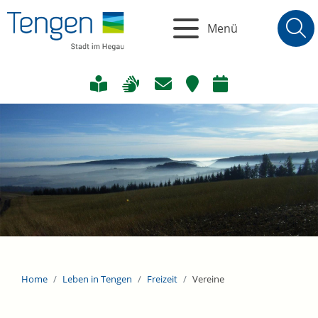
Menü
Home
Leben in Tengen
Freizeit
Vereine