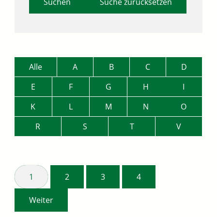
Suche zurücksetzen
Alle
A
B
C
D
E
F
G
H
I
K
L
M
N
O
R
S
T
V
1
2
3
4
Weiter