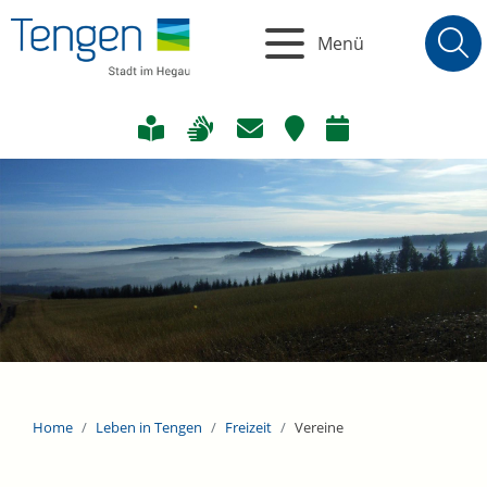
Menü
Home
Leben in Tengen
Freizeit
Vereine