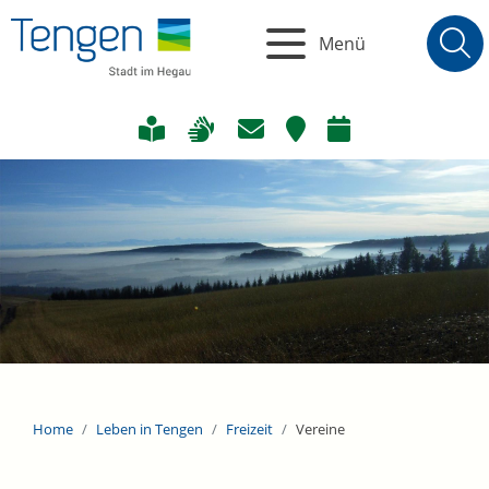
Menü
Home
Leben in Tengen
Freizeit
Vereine