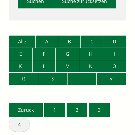
Suche zurücksetzen
Alle
A
B
C
D
E
F
G
H
I
K
L
M
N
O
R
S
T
V
Zurück
1
2
3
4