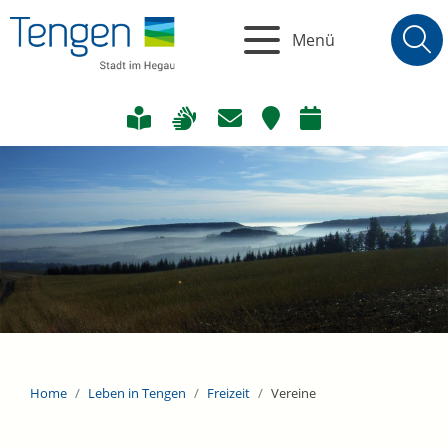
Menü
Home
Leben in Tengen
Freizeit
Vereine