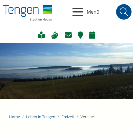
Menü
Home
Leben in Tengen
Freizeit
Vereine