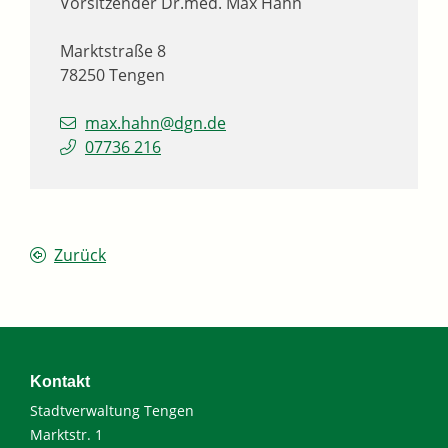
Vorsitzender
Dr.med.
Max
Hahn
Marktstraße 8
78250
Tengen
max.hahn@dgn.de
07736 216
Zurück
Kontakt
Stadtverwaltung Tengen
Marktstr. 1