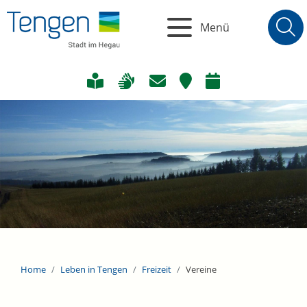
Menü
Home
Leben in Tengen
Freizeit
Vereine